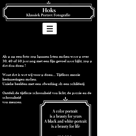
Als u nu een foto zou kunnen laten maken waar u over
30, 40 of 50 jaar nog met een fijn gevoel naar kijkt, zou u
dat dan doen ?
Want dat is wat wij voor u doen..... Tijdloos mooie
herinneringen maken.
Unieke beelden met een afwerking als een schilderij.
Ontdek de tijdloze schoonheid van licht, de passie en de
schoonheid
van mensen.